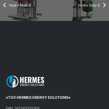
Hydro Multi-E
Hydro Solo-E
«ТОО HERMES ENERGY SOLUTIONS»
БИН: 140340009369