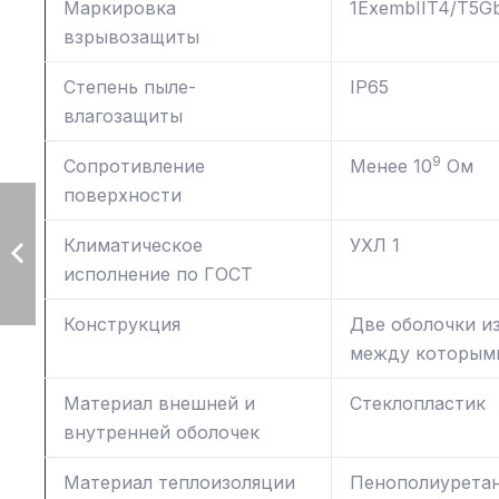
Маркировка
1ЕхеmbIIT4/T5G
взрывозащиты
Степень пыле-
IP65
влагозащиты
9
Сопротивление
Менее 10
Ом
поверхности
Климатическое
УХЛ 1
исполнение по ГОСТ
Конструкция
Две оболочки и
между которыми
Материал внешней и
Стеклопластик
внутренней оболочек
Материал теплоизоляции
Пенополиуретан