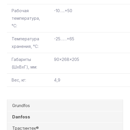
Рабочая
-10…..+50
температура,
°С:
Температура
-25……+65
хранения, °С:
Габариты
90x268x205
(ШхВхГ), мм:
Вес, кг:
4,9
Grundfos
Danfoss
Трастинтек®