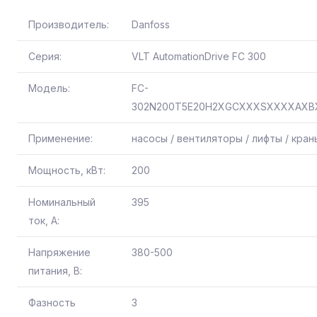
Производитель:
Danfoss
Серия:
VLT AutomationDrive FC 300
Модель:
FC-
302N200T5E20H2XGCXXXSXXXXAX
Применение:
насосы / вентиляторы / лифты / кра
Мощность, кВт:
200
Номинальный
395
ток, А:
Напряжение
380-500
питания, В:
Фазность
3