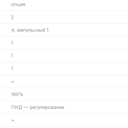
опция
2
4, импульсный 1
1
1
1
+
160%
ПИД — регулирование
+