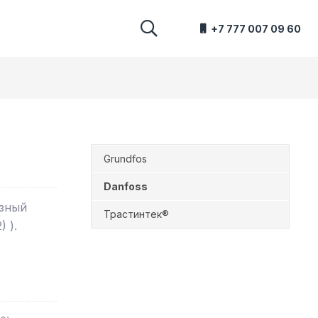
+7 777 007 09 60
Grundfos
Danfoss
азный
Трастинтек®
 ).