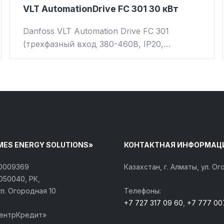
VLT AutomationDrive FC 301 30 кВт
Danfoss VLT Automation Drive FC 301
(трехфазный вход 380-460В, IP20,…
MES ENERGY SOLUTIONS»
КОНТАКТНАЯ ИНФОРМАЦ
40009369
Казахстан, г. Алматы, ул. О
050040, РК,
ул. Огородная 10
Телефоны:
+7 727 317 09 60
,
+7 777 00
ЦентрКредит»