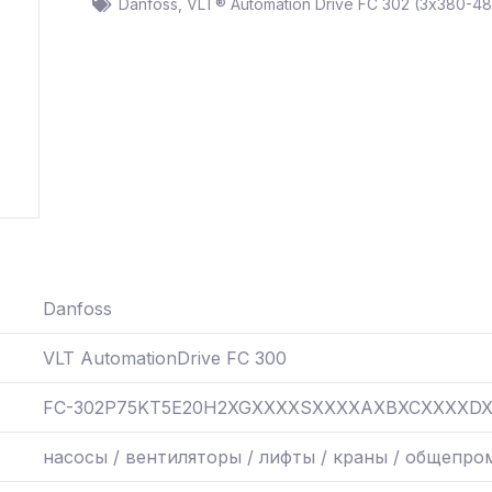
Danfoss
,
VLT® Automation Drive FC 302 (3х380-48
Danfoss
VLT AutomationDrive FC 300
FC-302P75KT5E20H2XGXXXXSXXXXAXBXCXXXXD
насосы / вентиляторы / лифты / краны / общепро