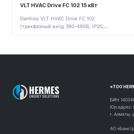
VLT HVAC Drive FC 102 15 кВт
Danfoss VLT HVAC Drive FC 102
(трехфазный вход 380-460В, IP20,…
«ТОО HER
БИН: 1403
Юр.адрес: 
г. Алматы, 
АО «Банк 