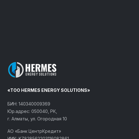
«ТОО HERMES ENERGY SOLUTIONS»
БИН: 140340009369
Юр.адрес: 050040, РК,
г. Алматы, ул. Огородная 10
АО «Банк ЦентрКредит»
ИИК: KZ828562203116082861