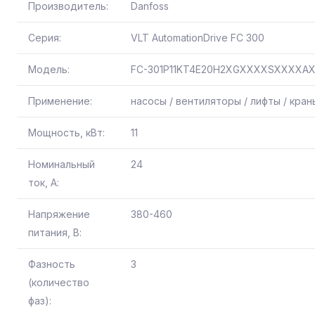
Производитель:
Danfoss
Серия:
VLT AutomationDrive FC 300
Модель:
FC-301P11KT4E20H2XGXXXXSXXXXA
Применение:
насосы / вентиляторы / лифты / кра
Мощность, кВт:
11
Номинальный
24
ток, А:
Напряжение
380-460
питания, В:
Фазность
3
(количество
фаз):