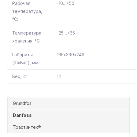
Рабочая
-10…+50
температура,
°С:
Температура
-25…+65
хранения, °С:
Габариты
165х399х249
(ШхВхГ), мм:
Вес, кг:
12
Grundfos
Danfoss
Трастинтек®