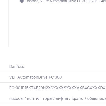
Danfoss
,
VLT® Automation Drive FC 301 (3х380-48
Danfoss
VLT AutomationDrive FC 300
FC-301P15KT4E20H2XGXXXXSXXXXAXBXCXXXXDX
насосы / вентиляторы / лифты / краны / общепро