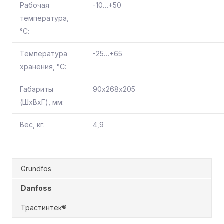
Рабочая
-10…+50
температура,
°С:
Температура
-25…+65
хранения, °С:
Габариты
90х268х205
(ШхВхГ), мм:
Вес, кг:
4,9
Grundfos
Danfoss
Трастинтек®