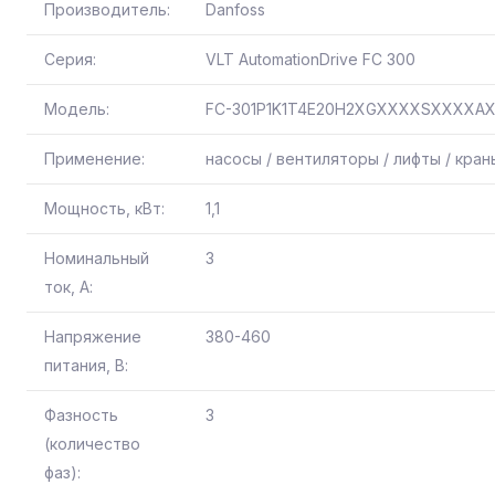
Производитель:
Danfoss
Серия:
VLT AutomationDrive FC 300
Модель:
FC-301P1K1T4E20H2XGXXXXSXXXXA
Применение:
насосы / вентиляторы / лифты / кра
Мощность, кВт:
1,1
Номинальный
3
ток, А:
Напряжение
380-460
питания, В:
Фазность
3
(количество
фаз):