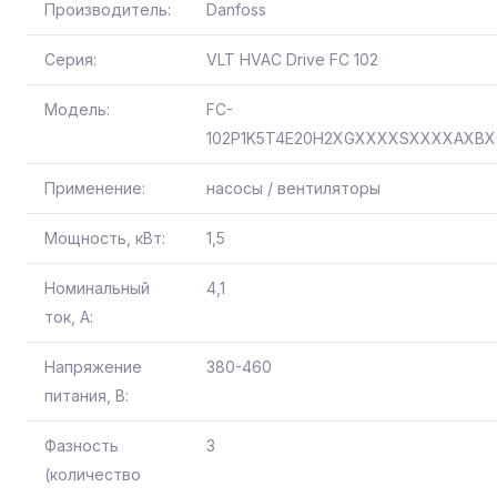
Производитель:
Danfoss
Серия:
VLT HVAC Drive FC 102
Модель:
FC-
102P1K5T4E20H2XGXXXXSXXXXAXB
Применение:
насосы / вентиляторы
Мощность, кВт:
1,5
Номинальный
4,1
ток, А:
Напряжение
380-460
питания, В:
Фазность
3
(количество