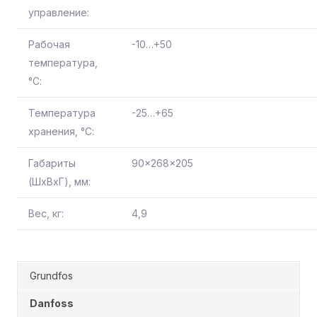
управление:
Рабочая
-10…+50
температура,
°С:
Температура
-25…+65
хранения, °С:
Габариты
90x268x205
(ШхВхГ), мм:
Вес, кг:
4,9
Grundfos
Danfoss