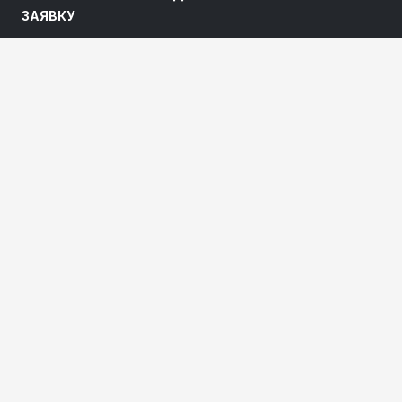
ЗАЯВКУ
Наши специалисты свяжутся с Вами и ответят на все
интересующие вопросы.
ОСТАВИТЬ ЗАЯВКУ