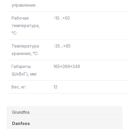
управление:
Рабочая
-10…+50
температура,
°С:
Температура
-25…+65
хранения, °С:
Габариты
165x399x249
(ШхВхГ), мм:
Вес, кг:
12
Grundfos
Danfoss