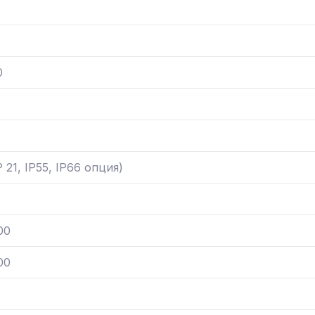
0
P 21, IP55, IP66 опция)
00
00