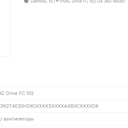
Danfoss
,
VLT® HVAC Drive FC 102 (3х 380-460В)
C Drive FC 102
P2K2T4E20H2XGXXXXSXXXXAXBXCXXXXDX
 / вентиляторы