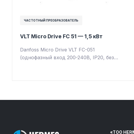
ЧАСТОТНЫЙ ПРЕОБРАЗОВАТЕЛЬ
VLT Micro Drive FC 51 — 1,5 кВт
Danfoss Micro Drive VLT FC-051
(однофазный вход 200-240В, IP20, без…
«ТОО HER