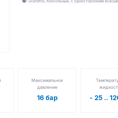
Grundfos
,
Консольный, с односторонним всасы
й
Максимальное
Температ
давление
жидкост
16
бар
-
25
.. 12