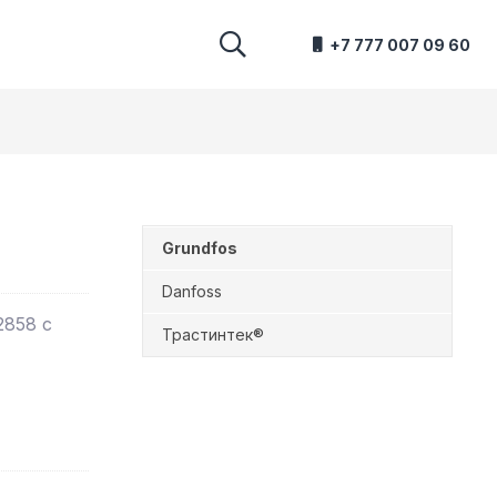
+7 777 007 09 60
Grundfos
Danfoss
2858 с
Трастинтек®