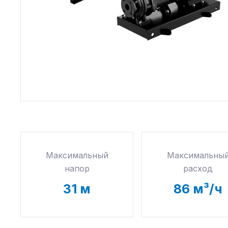
Максимальный
Максимальны
напор
расход
31
м
86
м³/ч