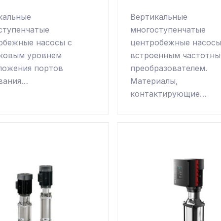
кальные
Вертикальные
ступенчатые
многоступенчатые
обежные насосы с
центробежные насосы
ковым уровнем
встроенным частотн
ложения портов
преобразователем.
вания…
Материалы,
контактирующие…