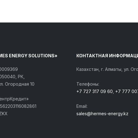
MES ENERGY SOLUTIONS»
КОНТАКТНАЯ ИНФОРМАЦ
40009369
Казахстан, г. Алматы, ул. О
050040, РК,
ул. Огородная 10
Телефоны:
+7 727 317 09 60
,
+7 777 00
ЦентрКредит»
562203116082861
Email:
ZKX
sales@hermes-energy.kz