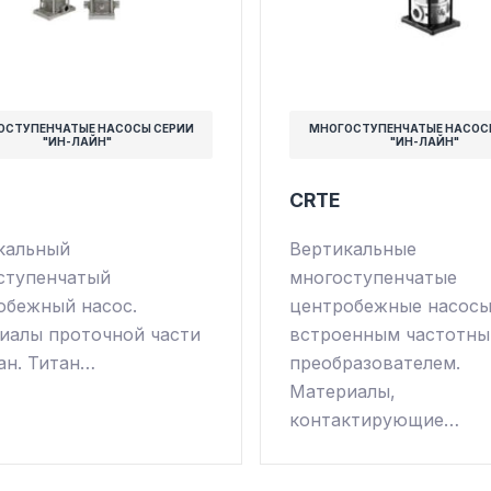
ОСТУПЕНЧАТЫЕ НАСОСЫ СЕРИИ
МНОГОСТУПЕНЧАТЫЕ НАСОС
"ИН-ЛАЙН"
"ИН-ЛАЙН"
CRTE
кальный
Вертикальные
ступенчатый
многоступенчатые
обежный насос.
центробежные насосы
иалы проточной части
встроенным частотн
ан. Титан…
преобразователем.
Материалы,
контактирующие…