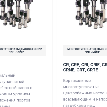
ОСТУПЕНЧАТЫЕ НАСОСЫ СЕРИИ
МНОГОСТУПЕНЧАТЫЕ НАСОС
"ИН-ЛАЙН"
"ИН-ЛАЙН"
CR, CRE, CRI, CRIE, C
CRNE, CRT, CRTE
кальный
Вертикальные
ступенчатый
многоступенчатые
обежный насос с
центробежные насосы
ковым уровнем
всасывающим и напо
ложения портов
патрубками на…
вания…