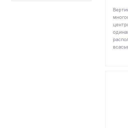
Верти
много
центр
одина
распо
всасы