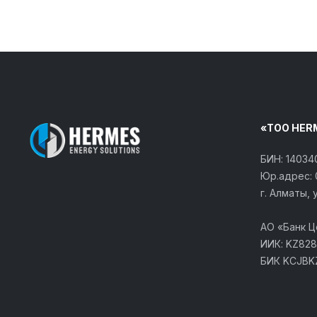
«ТОО HER
БИН: 1403
Юр.адрес: 
г. Алматы, 
АО «Банк 
ИИК: KZ828
БИК KCJBK