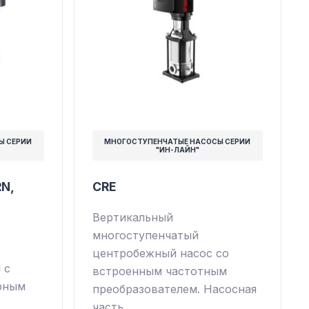
Ы СЕРИИ
МНОГОСТУПЕНЧАТЫЕ НАСОСЫ СЕРИИ
"ИН-ЛАЙН"
RN,
CRE
Вертикальный
многоступенчатый
центробежный насос со
 с
встроенным частотным
рным
преобразователем. Насосная
часть…