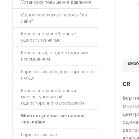
Установка повышения давления
Одноступенчатые насосы "ин-
лайн"
Консольно-моноблочные
одноступенчатые
Консольный, с односторонним
всасыванием
МНОГ
Горизонтальный, двустороннего
входа
CR
Консольно-моноблочный
многоступенчатый,
Верти
одностороннего всасывания
много
центр
Многоступенчатые насосы
одина
«ин-лайн»
распо
Горизонтальные
всасы