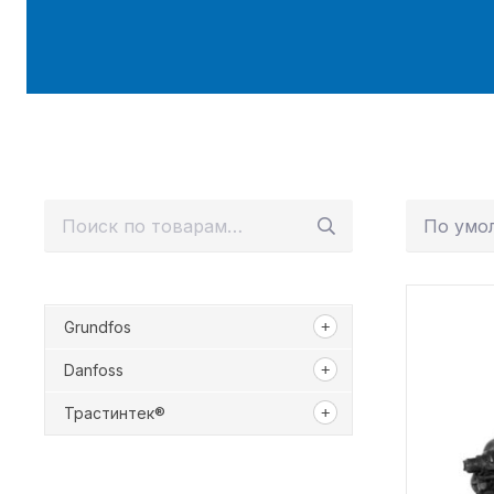
Искать:
Grundfos
Danfoss
Трастинтек®