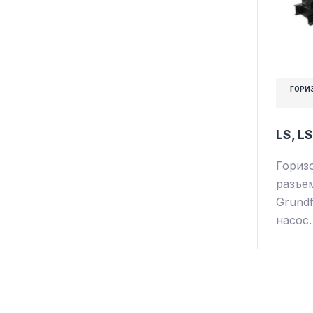
ГОРИ
LS, L
Гориз
разъе
Grund
насос