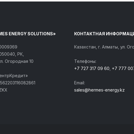
MES ENERGY SOLUTIONS»
КОНТАКТНАЯ ИНФОРМАЦ
40009369
Казахстан, г. Алматы, ул. О
050040, РК,
ул. Огородная 10
Телефоны:
+7 727 317 09 60
,
+7 777 00
ЦентрКредит»
562203116082861
Email:
ZKX
sales@hermes-energy.kz