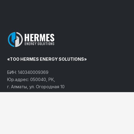
«ТОО HERMES ENERGY SOLUTIONS»
БИН: 140340009369
Юр.адрес: 050040, РК,
г. Алматы, ул. Огородная 10
АО «Банк ЦентрКредит»
ИИК: KZ828562203116082861
БИК KCJBKZKX
КОНТАКТНАЯ ИНФОРМАЦИЯ