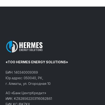
«ТОО HERMES ENERGY SOLUTIONS»
БИН: 140340009369
Юр.адрес: 050040, РК,
г. Алматы, ул. Огородная 10
АО «Банк ЦентрКредит»
ИИК: KZ828562203116082861
БИК KCJBKZKX