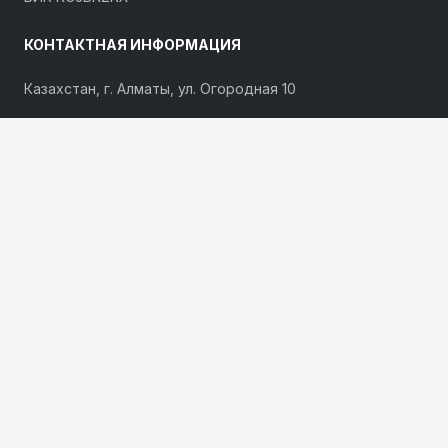
КОНТАКТНАЯ ИНФОРМАЦИЯ
Казахстан, г. Алматы, ул. Огородная 10
Телефоны:
+7 727 317 09 60
,
+7 777 007 09 60
Email:
sales@hermes-energy.kz
ПО ВОПРОСАМ СОТРУДНИЧЕСТВА ОСТАВЬТЕ
ЗАЯВКУ
Наши специалисты свяжутся с Вами и ответят на все
интересующие вопросы.
ОСТАВИТЬ ЗАЯВКУ