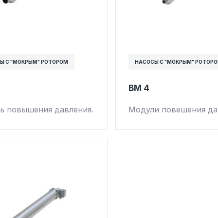
Ы С "МОКРЫМ" РОТОРОМ
НАСОСЫ С "МОКРЫМ" РОТОР
BM 4
ь повышения давления.
Модули повешения да