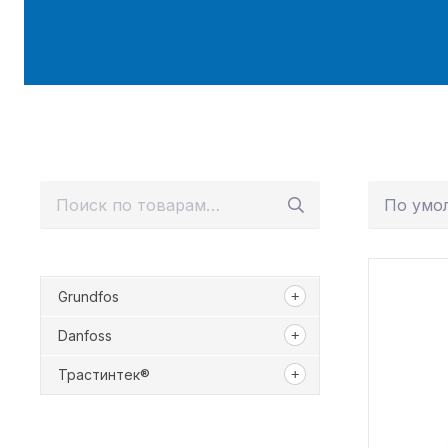
Искать:
Grundfos
Danfoss
Трастинтек®