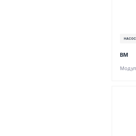
НАСОС
BM
Модул