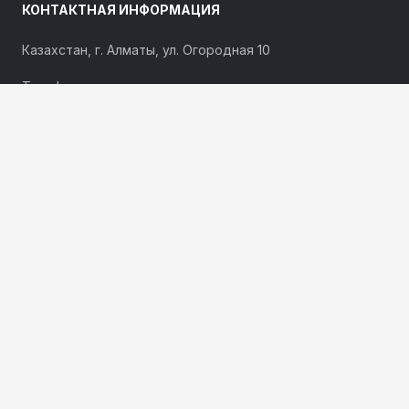
КОНТАКТНАЯ ИНФОРМАЦИЯ
Казахстан, г. Алматы, ул. Огородная 10
Телефоны:
+7 727 317 09 60
,
+7 777 007 09 60
Email:
sales@hermes-energy.kz
ПО ВОПРОСАМ СОТРУДНИЧЕСТВА ОСТАВЬТЕ
ЗАЯВКУ
Наши специалисты свяжутся с Вами и ответят на все
интересующие вопросы.
ОСТАВИТЬ ЗАЯВКУ