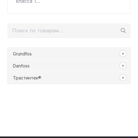
класса 1…
Искать:
Grundfos
Danfoss
Трастинтек®