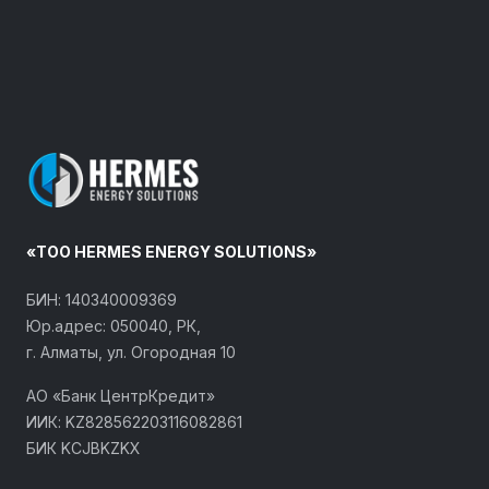
«ТОО HERMES ENERGY SOLUTIONS»
БИН: 140340009369
Юр.адрес: 050040, РК,
г. Алматы, ул. Огородная 10
АО «Банк ЦентрКредит»
ИИК: KZ828562203116082861
БИК KCJBKZKX